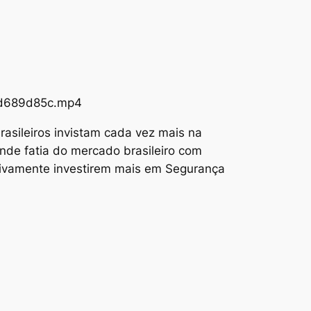
73d689d85c.mp4
asileiros invistam cada vez mais na
nde fatia do mercado brasileiro com
tivamente investirem mais em Segurança