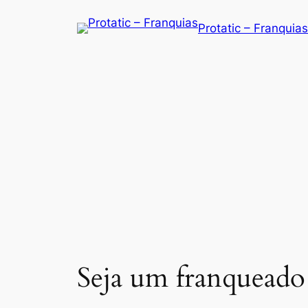
Saltar
Protatic – Franquias
para
o
conteúdo
Seja um franqueado 