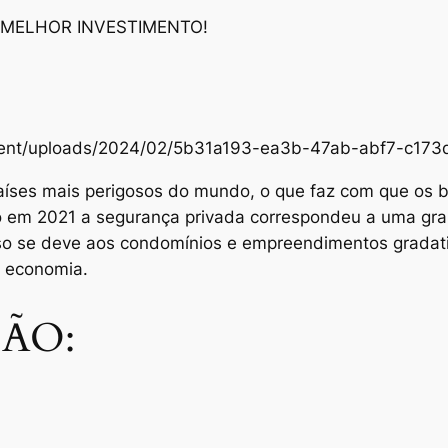
 MELHOR INVESTIMENTO!
content/uploads/2024/02/5b31a193-ea3b-47ab-abf7-c1
aíses mais perigosos do mundo, o que faz com que os br
Só em 2021 a segurança privada correspondeu a uma gra
sso se deve aos condomínios e empreendimentos grada
e economia.
ÃO: