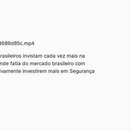
73d689d85c.mp4
asileiros invistam cada vez mais na
nde fatia do mercado brasileiro com
tivamente investirem mais em Segurança