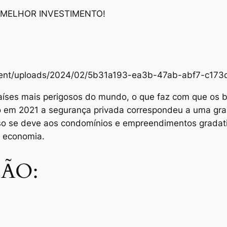
 MELHOR INVESTIMENTO!
content/uploads/2024/02/5b31a193-ea3b-47ab-abf7-c1
aíses mais perigosos do mundo, o que faz com que os br
Só em 2021 a segurança privada correspondeu a uma gra
sso se deve aos condomínios e empreendimentos grada
e economia.
ÃO: