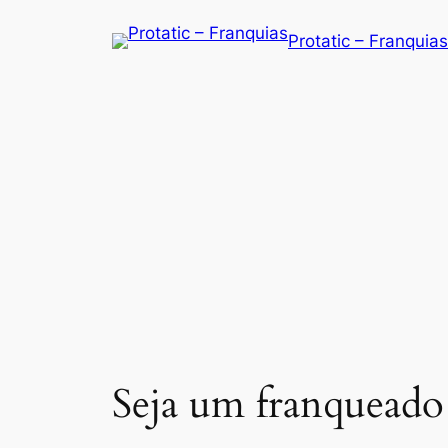
Saltar
Protatic – Franquias
para
o
conteúdo
Seja um franqueado 