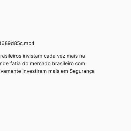
73d689d85c.mp4
asileiros invistam cada vez mais na
nde fatia do mercado brasileiro com
tivamente investirem mais em Segurança