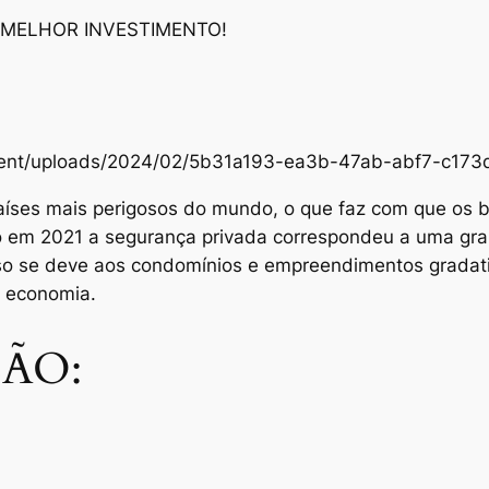
 MELHOR INVESTIMENTO!
content/uploads/2024/02/5b31a193-ea3b-47ab-abf7-c1
aíses mais perigosos do mundo, o que faz com que os br
Só em 2021 a segurança privada correspondeu a uma gra
sso se deve aos condomínios e empreendimentos grada
e economia.
ÃO: