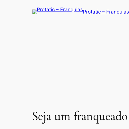
Saltar
Protatic – Franquias
para
o
conteúdo
Seja um franqueado 