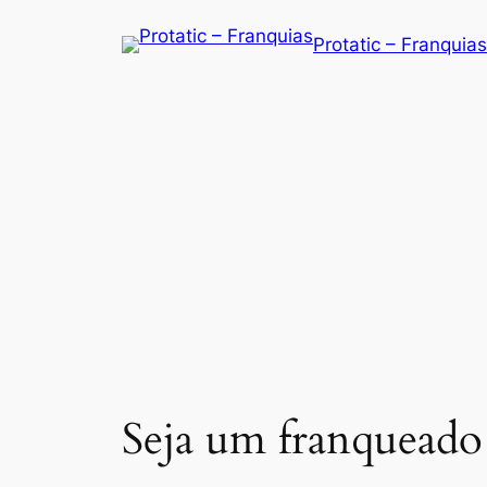
Saltar
Protatic – Franquias
para
o
conteúdo
Seja um franqueado 