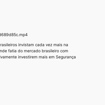
73d689d85c.mp4
asileiros invistam cada vez mais na
nde fatia do mercado brasileiro com
tivamente investirem mais em Segurança