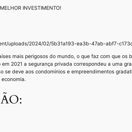
 MELHOR INVESTIMENTO!
content/uploads/2024/02/5b31a193-ea3b-47ab-abf7-c1
aíses mais perigosos do mundo, o que faz com que os br
Só em 2021 a segurança privada correspondeu a uma gra
sso se deve aos condomínios e empreendimentos grada
e economia.
ÃO: