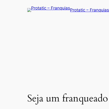
Saltar
Protatic – Franquias
para
o
conteúdo
Seja um franqueado 