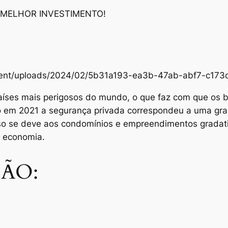
 MELHOR INVESTIMENTO!
content/uploads/2024/02/5b31a193-ea3b-47ab-abf7-c1
aíses mais perigosos do mundo, o que faz com que os br
Só em 2021 a segurança privada correspondeu a uma gra
sso se deve aos condomínios e empreendimentos grada
e economia.
ÃO: