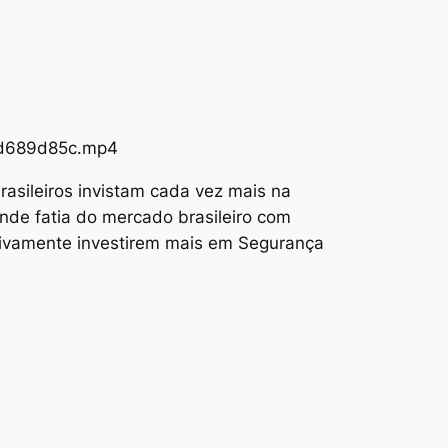
73d689d85c.mp4
asileiros invistam cada vez mais na
nde fatia do mercado brasileiro com
tivamente investirem mais em Segurança