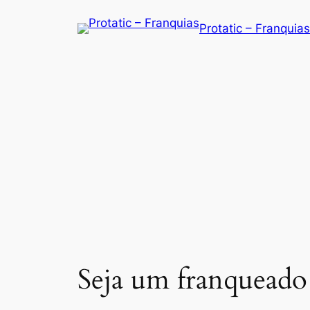
Saltar
Protatic – Franquias
para
o
conteúdo
Seja um franqueado 