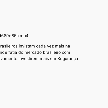
73d689d85c.mp4
asileiros invistam cada vez mais na
nde fatia do mercado brasileiro com
tivamente investirem mais em Segurança