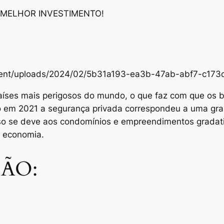
 MELHOR INVESTIMENTO!
content/uploads/2024/02/5b31a193-ea3b-47ab-abf7-c1
aíses mais perigosos do mundo, o que faz com que os br
Só em 2021 a segurança privada correspondeu a uma gra
sso se deve aos condomínios e empreendimentos grada
e economia.
ÃO: