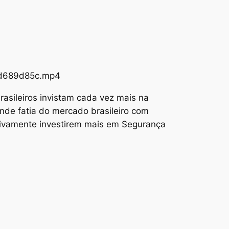
73d689d85c.mp4
asileiros invistam cada vez mais na
nde fatia do mercado brasileiro com
tivamente investirem mais em Segurança