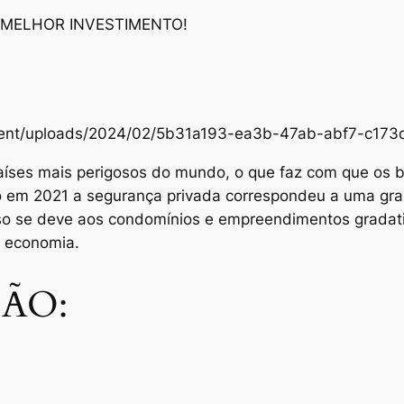
 MELHOR INVESTIMENTO!
content/uploads/2024/02/5b31a193-ea3b-47ab-abf7-c1
aíses mais perigosos do mundo, o que faz com que os br
Só em 2021 a segurança privada correspondeu a uma gra
sso se deve aos condomínios e empreendimentos grada
e economia.
ÃO: