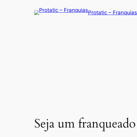
Saltar
Protatic – Franquias
para
o
conteúdo
Seja um franqueado 