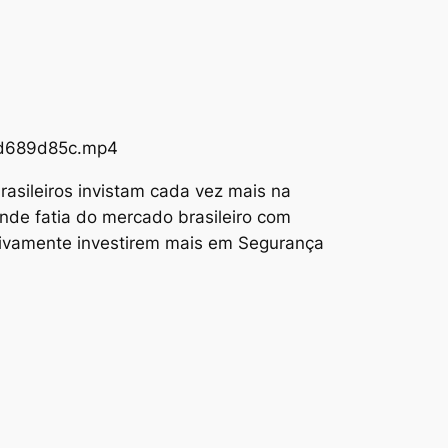
73d689d85c.mp4
asileiros invistam cada vez mais na
nde fatia do mercado brasileiro com
tivamente investirem mais em Segurança