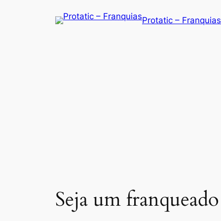
Saltar
Protatic – Franquias
para
o
conteúdo
Seja um franqueado 