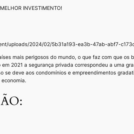
 MELHOR INVESTIMENTO!
content/uploads/2024/02/5b31a193-ea3b-47ab-abf7-c1
aíses mais perigosos do mundo, o que faz com que os br
Só em 2021 a segurança privada correspondeu a uma gra
sso se deve aos condomínios e empreendimentos grada
e economia.
ÃO: