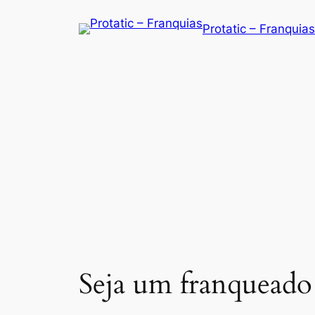
Saltar
Protatic – Franquias
para
o
conteúdo
Seja um franqueado 