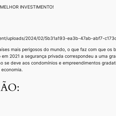
 MELHOR INVESTIMENTO!
content/uploads/2024/02/5b31a193-ea3b-47ab-abf7-c1
aíses mais perigosos do mundo, o que faz com que os br
Só em 2021 a segurança privada correspondeu a uma gra
sso se deve aos condomínios e empreendimentos grada
e economia.
ÃO: