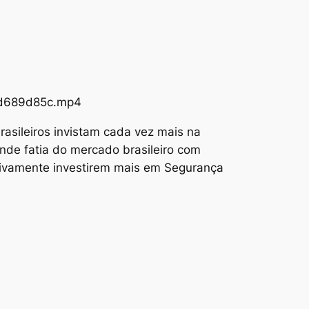
73d689d85c.mp4
asileiros invistam cada vez mais na
nde fatia do mercado brasileiro com
tivamente investirem mais em Segurança