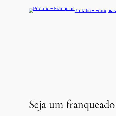
Saltar
Protatic – Franquias
para
o
conteúdo
Seja um franqueado 