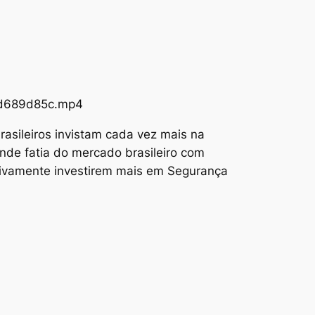
73d689d85c.mp4
asileiros invistam cada vez mais na
nde fatia do mercado brasileiro com
tivamente investirem mais em Segurança