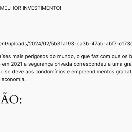
 MELHOR INVESTIMENTO!
content/uploads/2024/02/5b31a193-ea3b-47ab-abf7-c1
aíses mais perigosos do mundo, o que faz com que os br
Só em 2021 a segurança privada correspondeu a uma gra
sso se deve aos condomínios e empreendimentos grada
e economia.
ÃO: