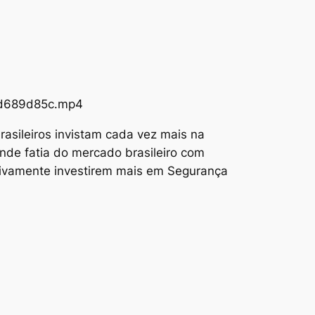
73d689d85c.mp4
asileiros invistam cada vez mais na
nde fatia do mercado brasileiro com
tivamente investirem mais em Segurança