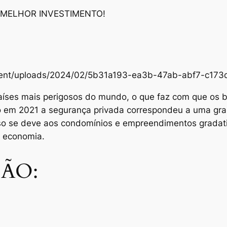
 MELHOR INVESTIMENTO!
content/uploads/2024/02/5b31a193-ea3b-47ab-abf7-c1
aíses mais perigosos do mundo, o que faz com que os br
Só em 2021 a segurança privada correspondeu a uma gra
sso se deve aos condomínios e empreendimentos grada
e economia.
ÃO: