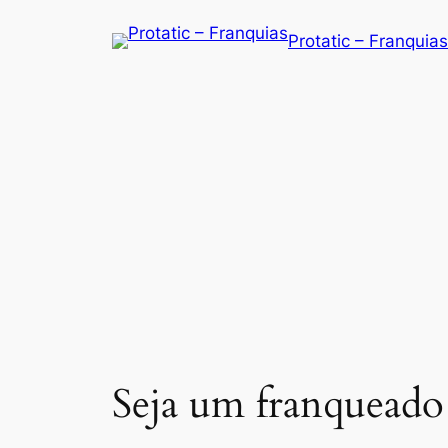
Saltar
Protatic – Franquias
para
o
conteúdo
Seja um franqueado 