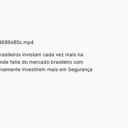
73d689d85c.mp4
asileiros invistam cada vez mais na
nde fatia do mercado brasileiro com
tivamente investirem mais em Segurança