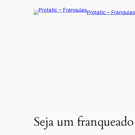
Saltar
Protatic – Franquias
para
o
conteúdo
Seja um franqueado 