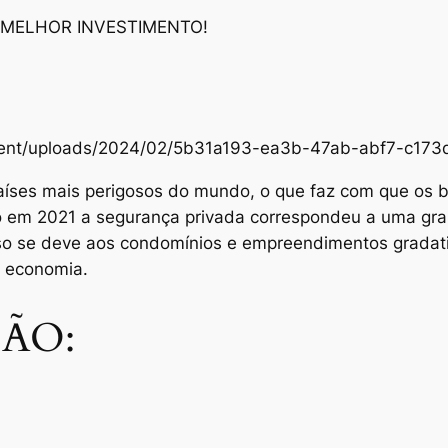
 MELHOR INVESTIMENTO!
content/uploads/2024/02/5b31a193-ea3b-47ab-abf7-c1
aíses mais perigosos do mundo, o que faz com que os br
Só em 2021 a segurança privada correspondeu a uma gra
sso se deve aos condomínios e empreendimentos grada
e economia.
ÃO: