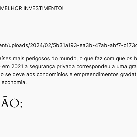
 MELHOR INVESTIMENTO!
content/uploads/2024/02/5b31a193-ea3b-47ab-abf7-c1
aíses mais perigosos do mundo, o que faz com que os br
Só em 2021 a segurança privada correspondeu a uma gra
sso se deve aos condomínios e empreendimentos grada
e economia.
ÃO: