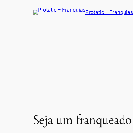
Saltar
Protatic – Franquias
para
o
conteúdo
Seja um franqueado 