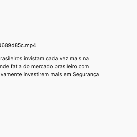
73d689d85c.mp4
asileiros invistam cada vez mais na
nde fatia do mercado brasileiro com
tivamente investirem mais em Segurança