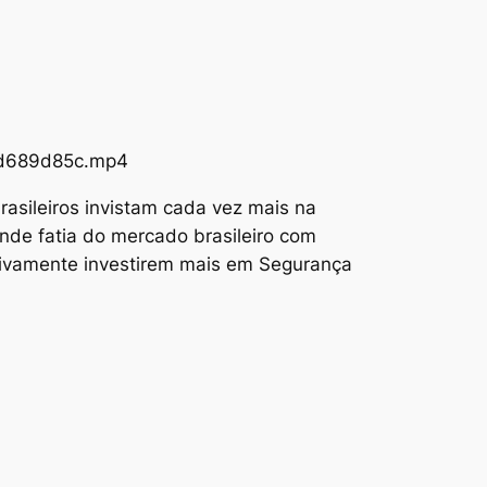
73d689d85c.mp4
asileiros invistam cada vez mais na
nde fatia do mercado brasileiro com
tivamente investirem mais em Segurança