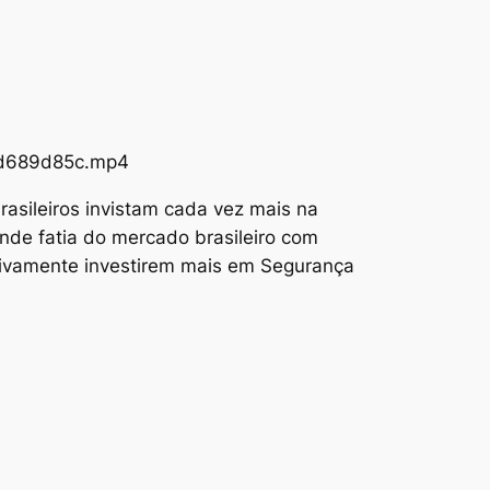
73d689d85c.mp4
asileiros invistam cada vez mais na
nde fatia do mercado brasileiro com
tivamente investirem mais em Segurança