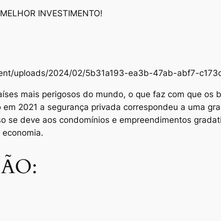
 MELHOR INVESTIMENTO!
content/uploads/2024/02/5b31a193-ea3b-47ab-abf7-c1
aíses mais perigosos do mundo, o que faz com que os br
Só em 2021 a segurança privada correspondeu a uma gra
sso se deve aos condomínios e empreendimentos grada
e economia.
ÃO: