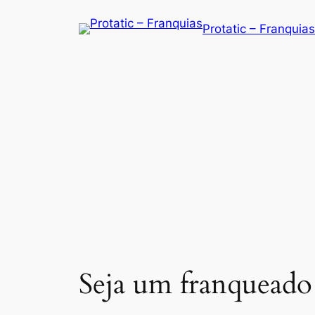
Saltar
Protatic – Franquias
para
o
conteúdo
Seja um franqueado 