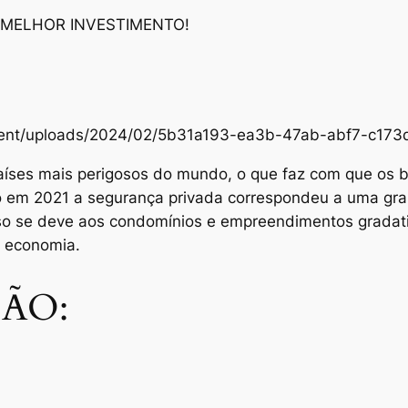
 MELHOR INVESTIMENTO!
content/uploads/2024/02/5b31a193-ea3b-47ab-abf7-c1
aíses mais perigosos do mundo, o que faz com que os br
Só em 2021 a segurança privada correspondeu a uma gra
sso se deve aos condomínios e empreendimentos grada
e economia.
ÃO: