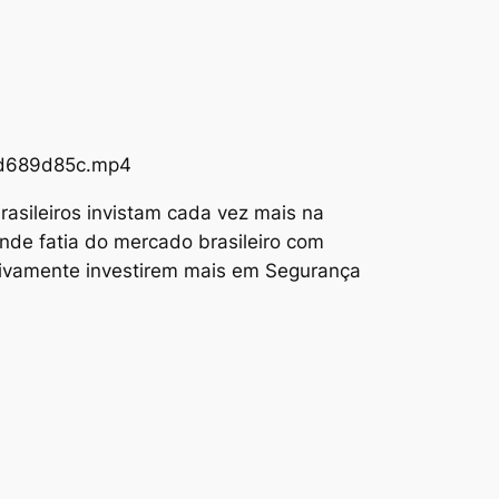
73d689d85c.mp4
asileiros invistam cada vez mais na
nde fatia do mercado brasileiro com
tivamente investirem mais em Segurança