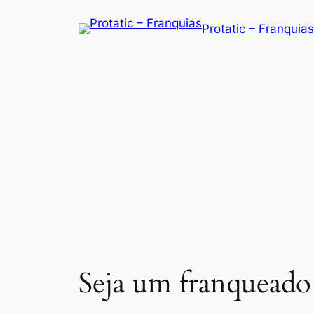
Saltar
Protatic – Franquias
para
o
conteúdo
Seja um franqueado 