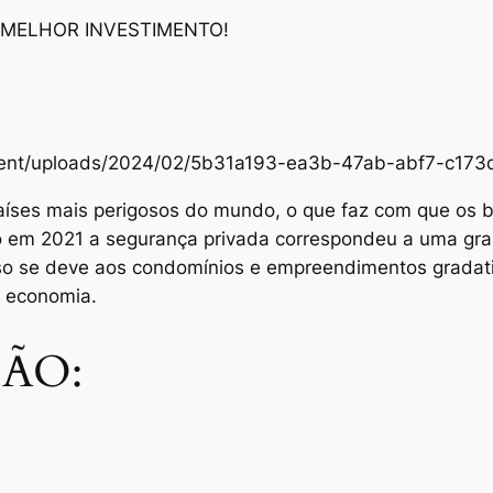
 MELHOR INVESTIMENTO!
content/uploads/2024/02/5b31a193-ea3b-47ab-abf7-c1
aíses mais perigosos do mundo, o que faz com que os br
Só em 2021 a segurança privada correspondeu a uma gra
sso se deve aos condomínios e empreendimentos grada
e economia.
ÃO: