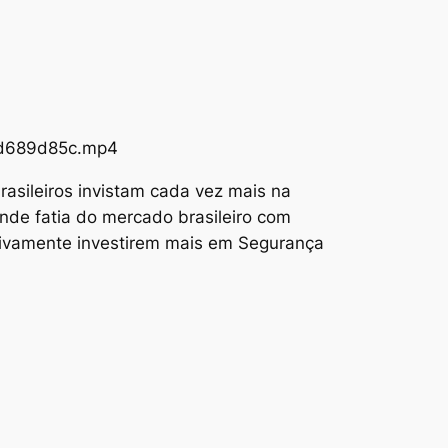
73d689d85c.mp4
asileiros invistam cada vez mais na
nde fatia do mercado brasileiro com
tivamente investirem mais em Segurança