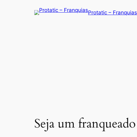
Saltar
Protatic – Franquias
para
o
conteúdo
Seja um franqueado 