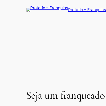
Saltar
Protatic – Franquias
para
o
conteúdo
Seja um franqueado 