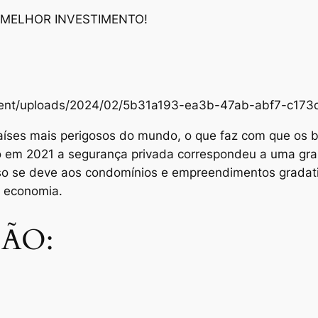
 MELHOR INVESTIMENTO!
content/uploads/2024/02/5b31a193-ea3b-47ab-abf7-c1
aíses mais perigosos do mundo, o que faz com que os br
Só em 2021 a segurança privada correspondeu a uma gra
sso se deve aos condomínios e empreendimentos grada
e economia.
ÃO: