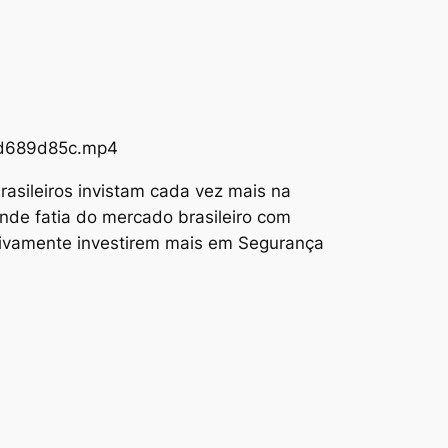
73d689d85c.mp4
asileiros invistam cada vez mais na
nde fatia do mercado brasileiro com
tivamente investirem mais em Segurança