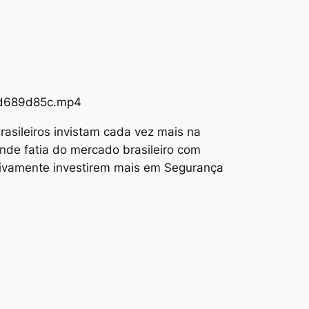
73d689d85c.mp4
asileiros invistam cada vez mais na
nde fatia do mercado brasileiro com
tivamente investirem mais em Segurança