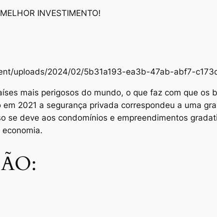
 MELHOR INVESTIMENTO!
content/uploads/2024/02/5b31a193-ea3b-47ab-abf7-c1
aíses mais perigosos do mundo, o que faz com que os br
Só em 2021 a segurança privada correspondeu a uma gra
sso se deve aos condomínios e empreendimentos grada
e economia.
ÃO: