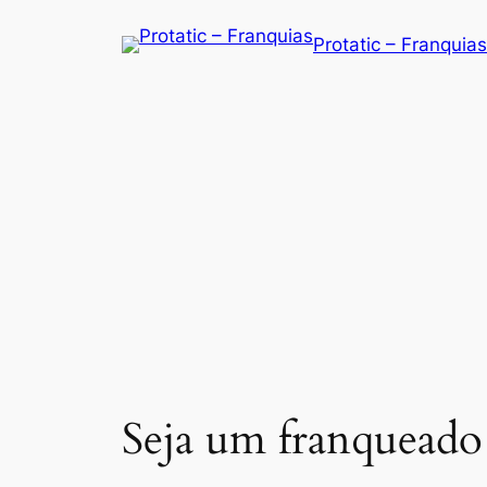
Saltar
Protatic – Franquias
para
o
conteúdo
Seja um franqueado 