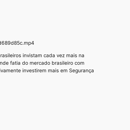
73d689d85c.mp4
asileiros invistam cada vez mais na
nde fatia do mercado brasileiro com
tivamente investirem mais em Segurança