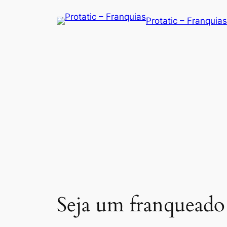
Saltar
Protatic – Franquias
para
o
conteúdo
Seja um franqueado 