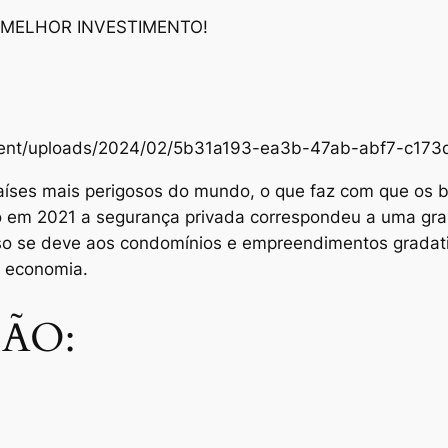
 MELHOR INVESTIMENTO!
content/uploads/2024/02/5b31a193-ea3b-47ab-abf7-c1
aíses mais perigosos do mundo, o que faz com que os br
Só em 2021 a segurança privada correspondeu a uma gra
sso se deve aos condomínios e empreendimentos grada
e economia.
ÃO: