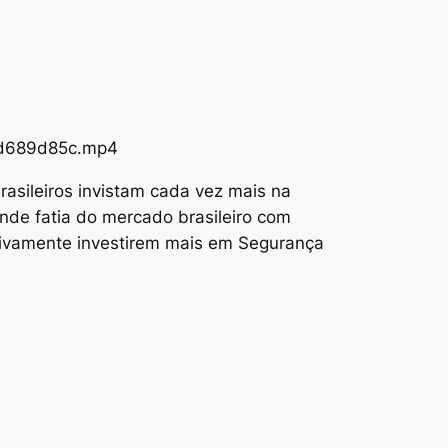
73d689d85c.mp4
asileiros invistam cada vez mais na
nde fatia do mercado brasileiro com
tivamente investirem mais em Segurança