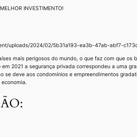
 MELHOR INVESTIMENTO!
content/uploads/2024/02/5b31a193-ea3b-47ab-abf7-c1
aíses mais perigosos do mundo, o que faz com que os br
Só em 2021 a segurança privada correspondeu a uma gra
sso se deve aos condomínios e empreendimentos grada
e economia.
ÃO: