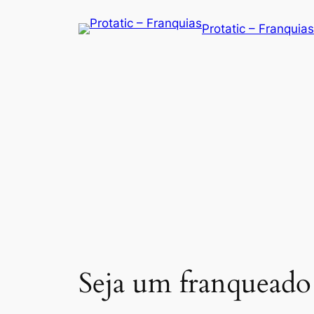
Saltar
Protatic – Franquias
para
o
conteúdo
Seja um franqueado 