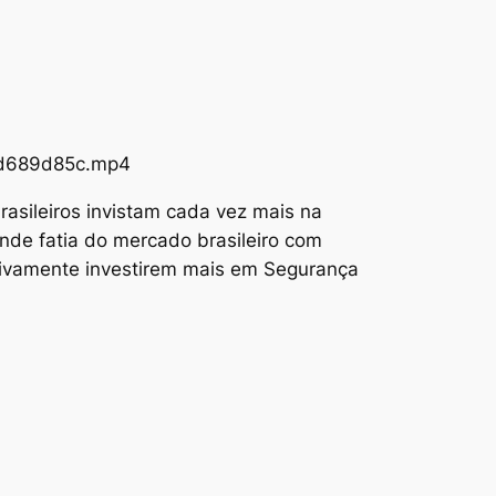
73d689d85c.mp4
asileiros invistam cada vez mais na
nde fatia do mercado brasileiro com
tivamente investirem mais em Segurança