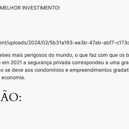
 MELHOR INVESTIMENTO!
content/uploads/2024/02/5b31a193-ea3b-47ab-abf7-c1
aíses mais perigosos do mundo, o que faz com que os br
Só em 2021 a segurança privada correspondeu a uma gra
sso se deve aos condomínios e empreendimentos grada
e economia.
ÃO: