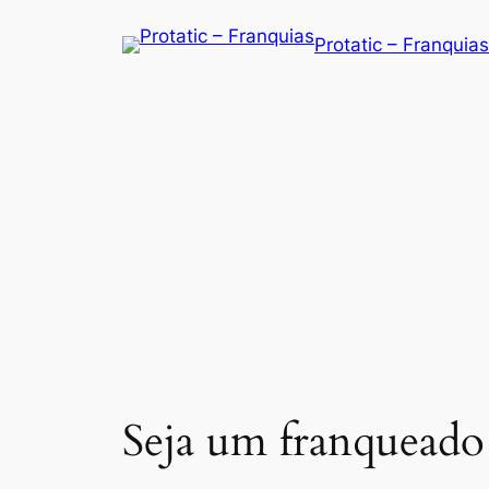
Saltar
Protatic – Franquias
para
o
conteúdo
Seja um franqueado 