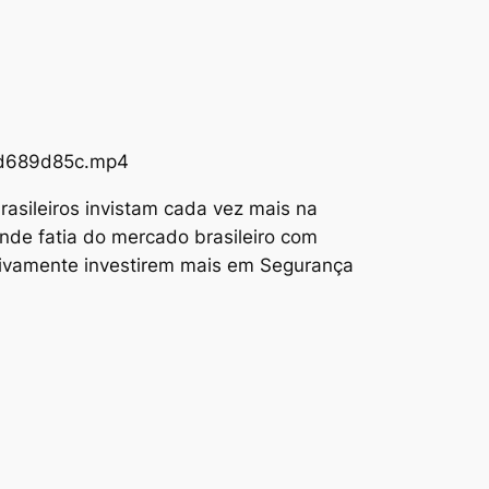
73d689d85c.mp4
asileiros invistam cada vez mais na
nde fatia do mercado brasileiro com
tivamente investirem mais em Segurança