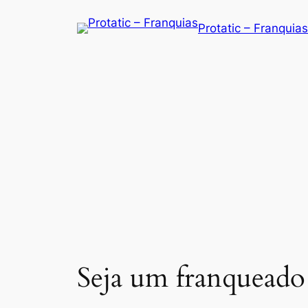
Saltar
Protatic – Franquias
para
o
conteúdo
Seja um franqueado 