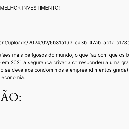
 MELHOR INVESTIMENTO!
content/uploads/2024/02/5b31a193-ea3b-47ab-abf7-c1
aíses mais perigosos do mundo, o que faz com que os br
Só em 2021 a segurança privada correspondeu a uma gra
sso se deve aos condomínios e empreendimentos grada
e economia.
ÃO: