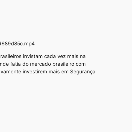
73d689d85c.mp4
asileiros invistam cada vez mais na
nde fatia do mercado brasileiro com
tivamente investirem mais em Segurança