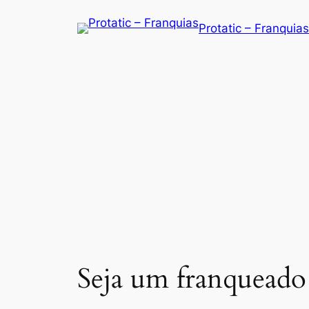
Saltar
Protatic – Franquias
para
o
conteúdo
Seja um franqueado 