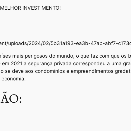
 MELHOR INVESTIMENTO!
content/uploads/2024/02/5b31a193-ea3b-47ab-abf7-c1
aíses mais perigosos do mundo, o que faz com que os br
Só em 2021 a segurança privada correspondeu a uma gra
sso se deve aos condomínios e empreendimentos grada
e economia.
ÃO: