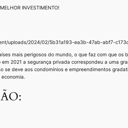
 MELHOR INVESTIMENTO!
content/uploads/2024/02/5b31a193-ea3b-47ab-abf7-c1
aíses mais perigosos do mundo, o que faz com que os br
Só em 2021 a segurança privada correspondeu a uma gra
sso se deve aos condomínios e empreendimentos grada
e economia.
ÃO: