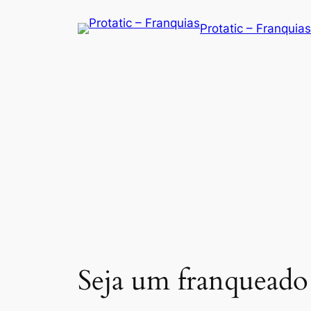
Saltar
Protatic – Franquias
para
o
conteúdo
Seja um franqueado 