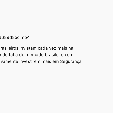
73d689d85c.mp4
asileiros invistam cada vez mais na
nde fatia do mercado brasileiro com
tivamente investirem mais em Segurança