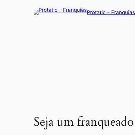
Saltar
Protatic – Franquias
para
o
conteúdo
Seja um franqueado 