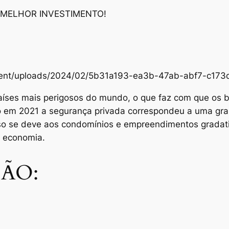
 MELHOR INVESTIMENTO!
content/uploads/2024/02/5b31a193-ea3b-47ab-abf7-c1
aíses mais perigosos do mundo, o que faz com que os br
Só em 2021 a segurança privada correspondeu a uma gra
sso se deve aos condomínios e empreendimentos grada
e economia.
ÃO: