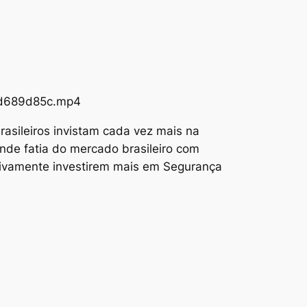
73d689d85c.mp4
asileiros invistam cada vez mais na
nde fatia do mercado brasileiro com
tivamente investirem mais em Segurança