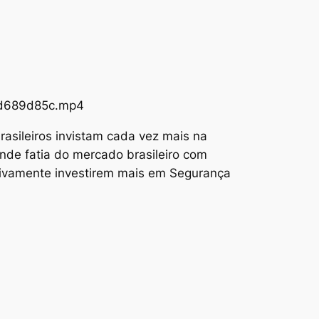
73d689d85c.mp4
asileiros invistam cada vez mais na
nde fatia do mercado brasileiro com
tivamente investirem mais em Segurança