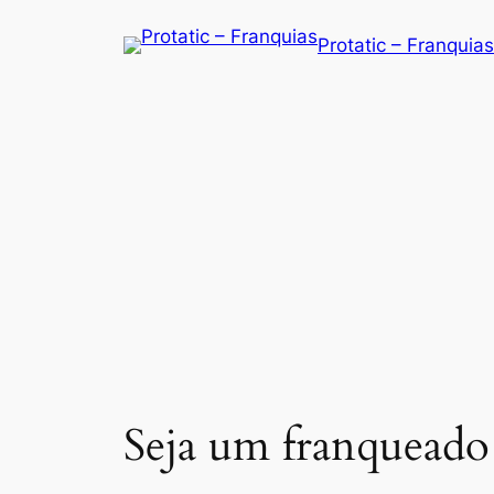
Saltar
Protatic – Franquias
para
o
conteúdo
Seja um franqueado 