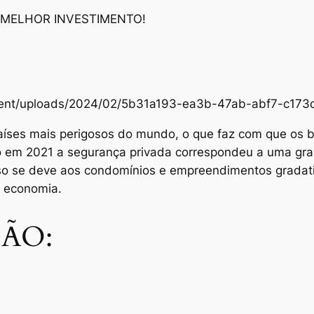
 MELHOR INVESTIMENTO!
content/uploads/2024/02/5b31a193-ea3b-47ab-abf7-c1
aíses mais perigosos do mundo, o que faz com que os br
Só em 2021 a segurança privada correspondeu a uma gra
sso se deve aos condomínios e empreendimentos grada
e economia.
ÃO: