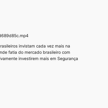
73d689d85c.mp4
asileiros invistam cada vez mais na
nde fatia do mercado brasileiro com
tivamente investirem mais em Segurança