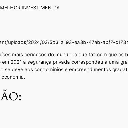
 MELHOR INVESTIMENTO!
content/uploads/2024/02/5b31a193-ea3b-47ab-abf7-c1
aíses mais perigosos do mundo, o que faz com que os br
Só em 2021 a segurança privada correspondeu a uma gra
sso se deve aos condomínios e empreendimentos grada
e economia.
ÃO: