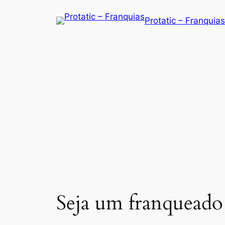
Saltar
Protatic – Franquias
para
o
conteúdo
Seja um franqueado 