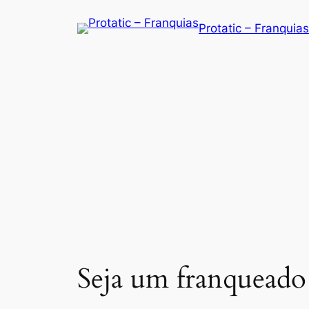
Saltar
Protatic – Franquias
para
o
conteúdo
Seja um franqueado 