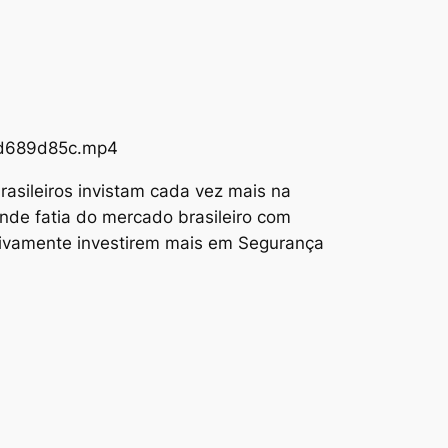
73d689d85c.mp4
asileiros invistam cada vez mais na
nde fatia do mercado brasileiro com
tivamente investirem mais em Segurança