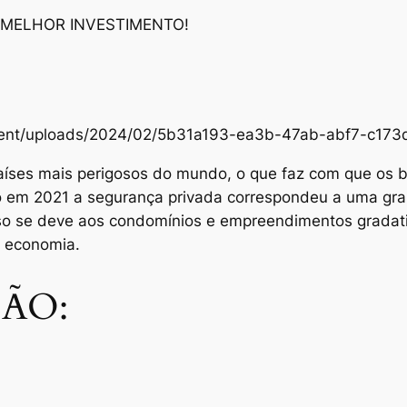
 MELHOR INVESTIMENTO!
content/uploads/2024/02/5b31a193-ea3b-47ab-abf7-c1
aíses mais perigosos do mundo, o que faz com que os br
Só em 2021 a segurança privada correspondeu a uma gra
sso se deve aos condomínios e empreendimentos grada
e economia.
ÃO: