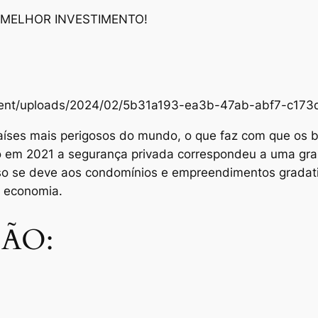
 MELHOR INVESTIMENTO!
content/uploads/2024/02/5b31a193-ea3b-47ab-abf7-c1
aíses mais perigosos do mundo, o que faz com que os br
Só em 2021 a segurança privada correspondeu a uma gra
sso se deve aos condomínios e empreendimentos grada
e economia.
ÃO: