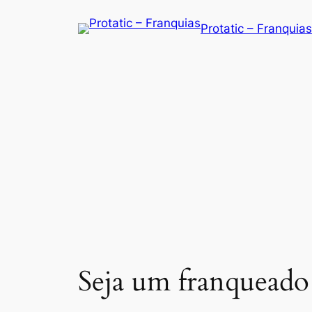
Saltar
Protatic – Franquias
para
o
conteúdo
Seja um franqueado 