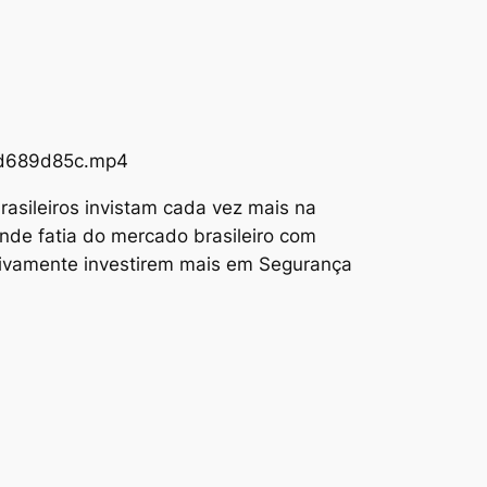
73d689d85c.mp4
asileiros invistam cada vez mais na
nde fatia do mercado brasileiro com
tivamente investirem mais em Segurança