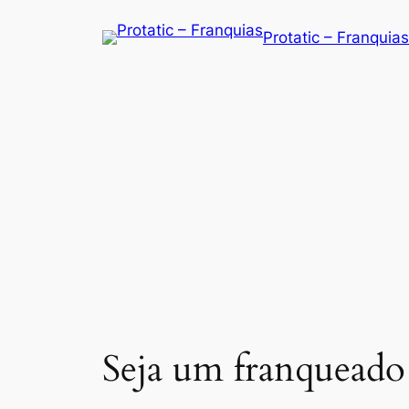
Saltar
Protatic – Franquias
para
o
conteúdo
Seja um franqueado 