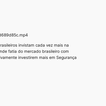
73d689d85c.mp4
asileiros invistam cada vez mais na
nde fatia do mercado brasileiro com
tivamente investirem mais em Segurança