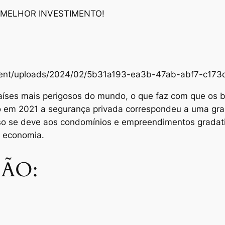
 MELHOR INVESTIMENTO!
content/uploads/2024/02/5b31a193-ea3b-47ab-abf7-c1
aíses mais perigosos do mundo, o que faz com que os br
Só em 2021 a segurança privada correspondeu a uma gra
sso se deve aos condomínios e empreendimentos grada
e economia.
ÃO: