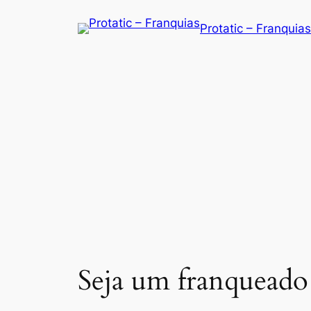
Saltar
Protatic – Franquias
para
o
conteúdo
Seja um franqueado 