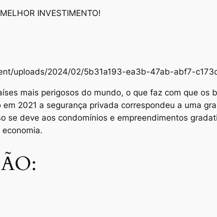
 MELHOR INVESTIMENTO!
content/uploads/2024/02/5b31a193-ea3b-47ab-abf7-c1
aíses mais perigosos do mundo, o que faz com que os br
Só em 2021 a segurança privada correspondeu a uma gra
sso se deve aos condomínios e empreendimentos grada
e economia.
ÃO: