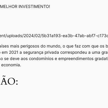
 MELHOR INVESTIMENTO!
content/uploads/2024/02/5b31a193-ea3b-47ab-abf7-c1
aíses mais perigosos do mundo, o que faz com que os br
Só em 2021 a segurança privada correspondeu a uma gra
sso se deve aos condomínios e empreendimentos grada
e economia.
ÃO: