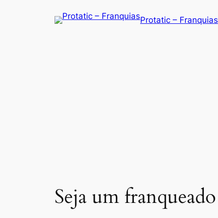
Saltar
Protatic – Franquias
para
o
conteúdo
Seja um franqueado 