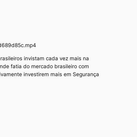
73d689d85c.mp4
asileiros invistam cada vez mais na
nde fatia do mercado brasileiro com
tivamente investirem mais em Segurança