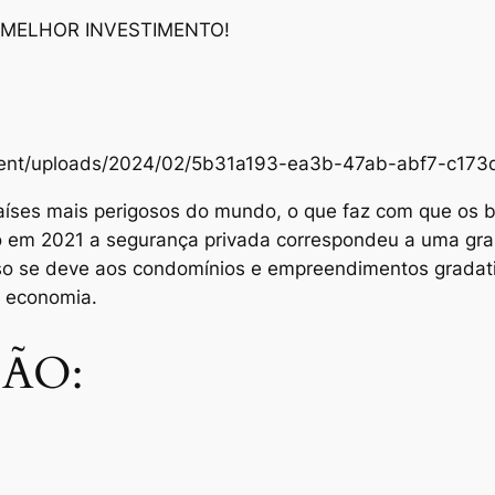
 MELHOR INVESTIMENTO!
content/uploads/2024/02/5b31a193-ea3b-47ab-abf7-c1
aíses mais perigosos do mundo, o que faz com que os br
Só em 2021 a segurança privada correspondeu a uma gra
sso se deve aos condomínios e empreendimentos grada
e economia.
ÃO: