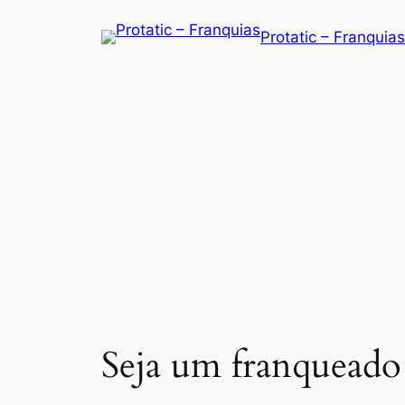
Saltar
Protatic – Franquias
para
o
conteúdo
Seja um franqueado 