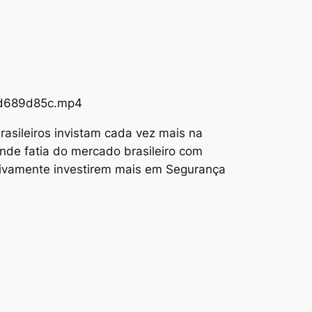
73d689d85c.mp4
asileiros invistam cada vez mais na
nde fatia do mercado brasileiro com
tivamente investirem mais em Segurança