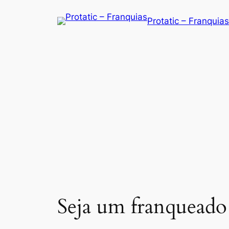
Saltar
Protatic – Franquias
para
o
conteúdo
Seja um franqueado 