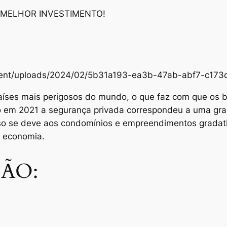
 MELHOR INVESTIMENTO!
content/uploads/2024/02/5b31a193-ea3b-47ab-abf7-c1
aíses mais perigosos do mundo, o que faz com que os br
Só em 2021 a segurança privada correspondeu a uma gra
sso se deve aos condomínios e empreendimentos grada
e economia.
ÃO: