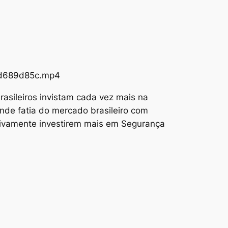
73d689d85c.mp4
asileiros invistam cada vez mais na
nde fatia do mercado brasileiro com
tivamente investirem mais em Segurança