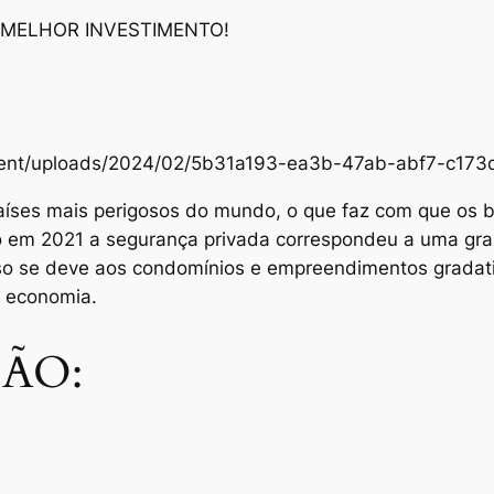
 MELHOR INVESTIMENTO!
content/uploads/2024/02/5b31a193-ea3b-47ab-abf7-c1
aíses mais perigosos do mundo, o que faz com que os br
Só em 2021 a segurança privada correspondeu a uma gra
sso se deve aos condomínios e empreendimentos grada
e economia.
ÃO: