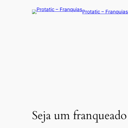
Saltar
Protatic – Franquias
para
o
conteúdo
Seja um franqueado 