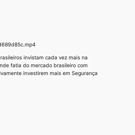
73d689d85c.mp4
asileiros invistam cada vez mais na
nde fatia do mercado brasileiro com
tivamente investirem mais em Segurança