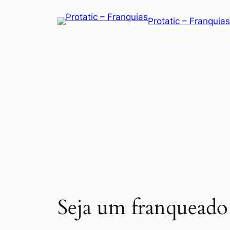
Saltar
Protatic – Franquias
para
o
conteúdo
Seja um franqueado 