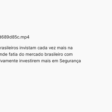
73d689d85c.mp4
asileiros invistam cada vez mais na
nde fatia do mercado brasileiro com
tivamente investirem mais em Segurança