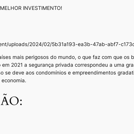
 MELHOR INVESTIMENTO!
content/uploads/2024/02/5b31a193-ea3b-47ab-abf7-c1
aíses mais perigosos do mundo, o que faz com que os br
Só em 2021 a segurança privada correspondeu a uma gra
sso se deve aos condomínios e empreendimentos grada
e economia.
ÃO: