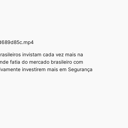
73d689d85c.mp4
asileiros invistam cada vez mais na
nde fatia do mercado brasileiro com
tivamente investirem mais em Segurança