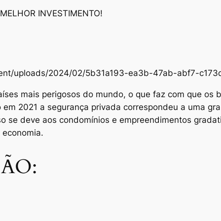
 MELHOR INVESTIMENTO!
content/uploads/2024/02/5b31a193-ea3b-47ab-abf7-c1
aíses mais perigosos do mundo, o que faz com que os br
Só em 2021 a segurança privada correspondeu a uma gra
sso se deve aos condomínios e empreendimentos grada
e economia.
ÃO: