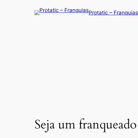
Saltar
Protatic – Franquias
para
o
conteúdo
Seja um franqueado 